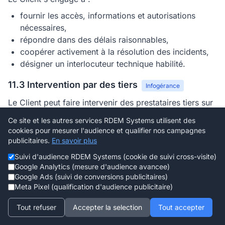
fournir les accès, informations et autorisations
nécessaires,
répondre dans des délais raisonnables,
coopérer activement à la résolution des incidents,
désigner un interlocuteur technique habilité.
11.3 Intervention par des tiers
Infogérance
Le Client peut faire intervenir des prestataires tiers sur
le périmètre contractuel, sous réserve d'en
informer
Ce site et les autres services RDEM Systems utilisent des
préalablement RDEM Systems par écrit
.
cookies pour mesurer l'audience et qualifier nos campagnes
publicitaires.
En savoir plus
En cas d'intervention d'un tiers :
Suivi d'audience RDEM Systems (cookie de suivi cross-visite)
RDEM Systems est
déchargée de ses
Google Analytics (mesure d'audience avancee)
engagements de GTI
pour tout incident consécutif,
Google Ads (suivi de conversions publicitaires)
Meta Pixel (qualification d'audience publicitaire)
la responsabilité de RDEM Systems ne saurait être
engagée pour les dysfonctionnements résultant des
Tout refuser
Accepter la selection
Tout accepter
modifications du tiers,
les
garanties MCO sont suspendues
sur les