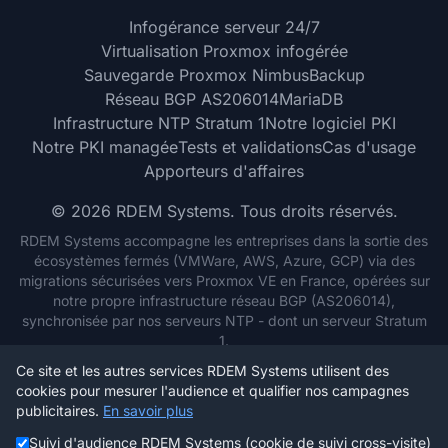
Infogérance serveur 24/7
Virtualisation Proxmox infogérée
Sauvegarde Proxmox NimbusBackup
Réseau BGP AS206014
MariaDB
Infrastructure NTP Stratum 1
Notre logiciel PKI
Notre PKI managée
Tests et validations
Cas d'usage
Apporteurs d'affaires
© 2026 RDEM Systems. Tous droits réservés.
RDEM Systems accompagne les entreprises dans la sortie des
écosystèmes fermés (VMWare, AWS, Azure, GCP) via des
migrations sécurisées vers Proxmox VE en France, opérées sur
notre propre infrastructure réseau BGP (AS206014),
synchronisée par nos serveurs NTP - dont un serveur Stratum
1.
SIREN: 820 338 671 - RDEM Systems SAS - 5 B RUE DES
Ce site et les autres services RDEM Systems utilisent des
NOYERS, 95300 PONTOISE, France
cookies pour mesurer l'audience et qualifier nos campagnes
RDEM Systems SAS - tel: 01 77 62 42 42 - contact@rdem-
publicitaires.
En savoir plus
systems.com
Suivi d'audience RDEM Systems (cookie de suivi cross-visite)
Hébergé par RDEM Systems sur son propre réseau AS206014