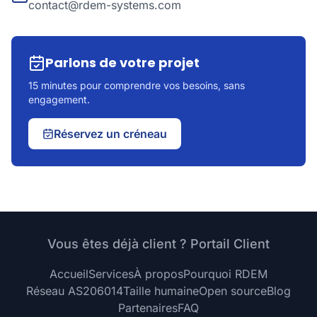
contact@rdem-systems.com
Parlons de votre projet
15 minutes pour comprendre vos besoins, sans
engagement.
Réservez un créneau
Vous êtes déjà client ? Portail Client
Accueil
Services
À propos
Pourquoi RDEM
Réseau AS206014
Taille humaine
Open source
Blog
Partenaires
FAQ